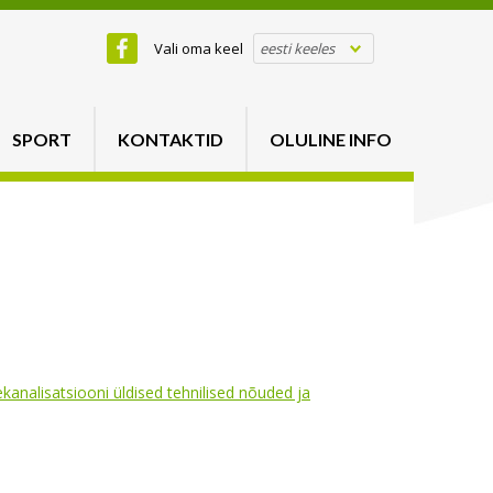
Vali oma keel
eesti keeles
SPORT
KONTAKTID
OLULINE INFO
analisatsiooni üldised tehnilised nõuded ja