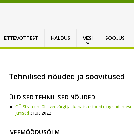
ETTEVÕTTEST
HALDUS
VESI
SOOJUS
Tehnilised nõuded ja soovitused
ÜLDISED TEHNILISED NÕUDED
OÜ Strantum ühisveevärgi ja -kanalisatsiooni ning sademeveek
juhised
31.08.2022
.
VEEMÕÕDUSÕLM