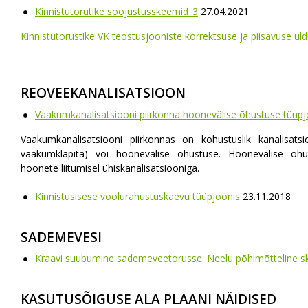
Kinnistutorutike soojustusskeemid_3
27.04.2021
Kinnistutorustike VK teostusjooniste korrektsuse ja piisavuse üld
REOVEEKANALISATSIOON
Vaakumkanalisatsiooni piirkonna hoonevälise õhustuse tüüpj
Vaakumkanalisatsiooni piirkonnas on kohustuslik kanalisatsi
vaakumklapita) või hoonevälise õhustuse. Hoonevälise õhu
hoonete liitumisel ühiskanalisatsiooniga.
Kinnistusisese voolurahustuskaevu tüüpjoonis
23.11.2018
SADEMEVESI
Kraavi suubumine sademeveetorusse. Neelu põhimõtteline 
KASUTUSÕIGUSE ALA PLAANI NÄIDISED