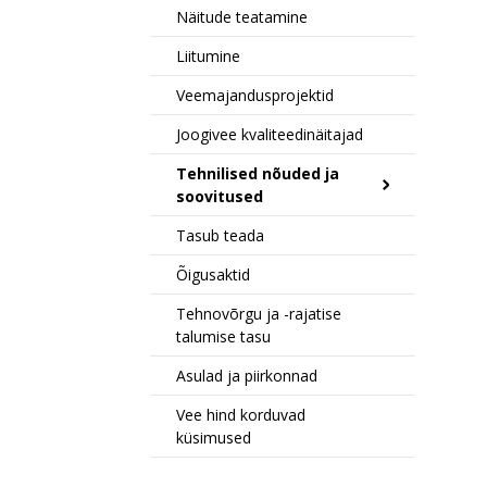
Näitude teatamine
Liitumine
Veemajandusprojektid
Joogivee kvaliteedinäitajad
Tehnilised nõuded ja
soovitused
Tasub teada
Õigusaktid
Tehnovõrgu ja -rajatise
talumise tasu
Asulad ja piirkonnad
Vee hind korduvad
küsimused