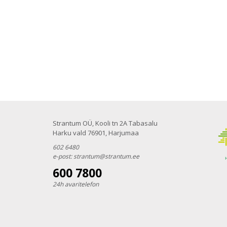
Strantum OÜ, Kooli tn 2A Tabasalu
Harku vald 76901, Harjumaa
602 6480
e-post:
strantum@strantum.ee
600 7800
24h avaritelefon