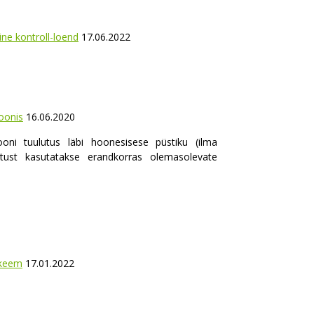
ine kontroll-loend
17.06.2022
oonis
16.06.2020
ooni tuulutus läbi hoonesisese püstiku (ilma
tust kasutatakse erandkorras olemasolevate
skeem
17.01.2022