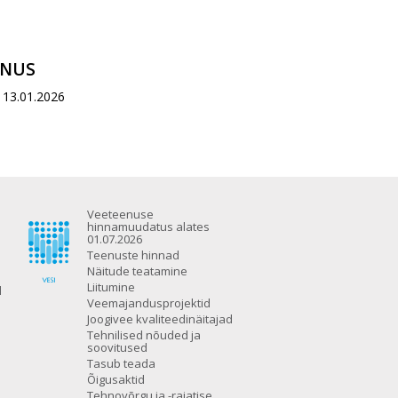
ENUS
13.01.2026
Veeteenuse
hinnamuudatus alates
01.07.2026
Teenuste hinnad
Näitude teatamine
Liitumine
d
Veemajandusprojektid
Joogivee kvaliteedinäitajad
Tehnilised nõuded ja
soovitused
Tasub teada
Õigusaktid
Tehnovõrgu ja -rajatise