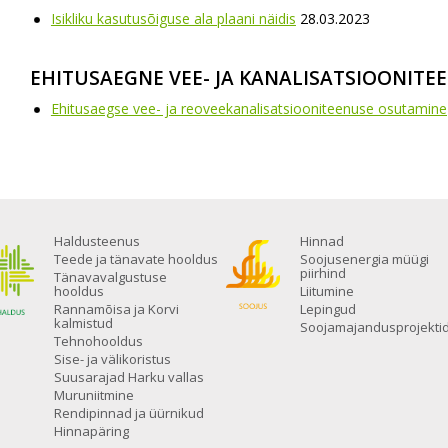
Isikliku kasutusõiguse ala plaani näidis
28.03.2023
EHITUSAEGNE VEE- JA KANALISATSIOONITE
Ehitusaegse vee- ja reoveekanalisatsiooniteenuse osutamine
Haldusteenus
Hinnad
Teede ja tänavate hooldus
Soojusenergia müügi
piirhind
Tänavavalgustuse
hooldus
Liitumine
Rannamõisa ja Korvi
Lepingud
kalmistud
Soojamajandusprojekti
Tehnohooldus
Sise- ja välikoristus
Suusarajad Harku vallas
Muruniitmine
Rendipinnad ja üürnikud
Hinnapäring