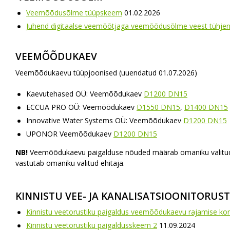
Veemõõdusõlme tüüpskeem
01.02.2026
Juhend digitaalse veemõõtjaga veemõõdusõlme veest tühjend
VEEMÕÕDUKAEV
Veemõõdukaevu tüüpjoonised (uuendatud 01.07.2026)
Kaevutehased OÜ: Veemõõdukaev
D1200 DN15
ECCUA PRO OÜ: Veemõõdukaev
D1550 DN15
,
D1400 DN15
Innovative Water Systems OÜ: Veemõõdukaev
D1200 DN15
UPONOR Veemõõdukaev
D1200 DN15
NB!
Veemõõdukaevu paigalduse nõuded määrab omaniku valitud pr
vastutab omaniku valitud ehitaja.
KINNISTU VEE- JA KANALISATSIOONITORUS
Kinnistu veetorustiku paigaldus veemõõdukaevu rajamise kor
Kinnistu veetorustiku paigaldusskeem 2
11.09.2024