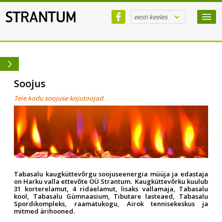
eesti keeles
Soojus
Teie kodu soojuse kojutoojad
Tabasalu kaugküttevõrgu soojuseenergia müüja ja edastaja
on Harku valla ettevõte OÜ Strantum. Kaugküttevõrku kuulub
31 korterelamut, 4 ridaelamut, lisaks vallamaja, Tabasalu
kool, Tabasalu Gümnaasium, Tibutare lasteaed, Tabasalu
Spordikompleks, raamatukogu, Airok tennisekeskus ja
mitmed ärihooned.