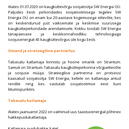
Alates 01.07.2020 on kaugküttevõrgu soojatootja SW Energia OÜ.
Paljudes Eesti piirkondades soojatootmisega tegelev SW
Energia OÜ on enam kui 20-aastase kogemusega ettevõte, kes
on keskendunud just väiksemate ja keskmise suurusega
kaugküttepiirkondade arendamisele. Kokku toodab SW Energia
tänapäevase ja keskkonnahoidliku tehnoloogiaga
soojusenergiat 45 kaugküttevõrgus üle kogu Eesti.
Omand ja strateegiline partnerlus
Tabasalu katlamaja kinnistu ja hoone omanik on Strantum.
Samuti on Strantum Tabasalu kaugküttepiirkonna võrguettevõte
ja soojuse müüja. Strateegilise partnerina on protsessi
kaasatud soojatootja SW Energia, kellele on katlamaja antud
rendile ning kes vastutab soojatootmise eest kuni
liitumispunktini.
Tabasalu katlamaja
Alates jaanuarist 2022 on valminud uus taastuvenergial põhinev
hakkepuidukatlamaja.
Katlamaja puiduhakke katel