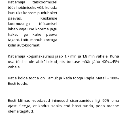
Katlamaja täiskoormusel
töös hoidmiseks võib kuluda
kuni üks koorem puiduhaket
päevas. Keskmise
koormusega töötamisel
läheb vaja ühe koorma jagu
haket iga kahe päeva
tagant. Lattu mahub korraga
kolm autokoormat.
Katlamaja kogumaksumus jääb 1,7 mln ja 1,8 mln vahele. Kuna
osa töid ei ole abikõlblikud, siis toetuse määr jääb 40%…45%
vahele.
Katla kolde tootja on Tamult ja katla tootja Rapla Metall - 100%
Eesti toode.
Eesti kliimas veedavad inimesed siseruumides ligi 90% oma
ajast. Seega, et kodus saaks end hästi tunda, peab toasoe
olema tagatud.