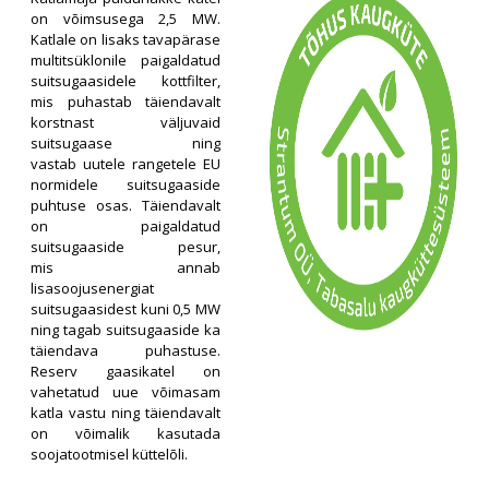
on võimsusega 2,5 MW.
Katlale on lisaks tavapärase
multitsüklonile paigaldatud
suitsugaasidele kottfilter,
mis puhastab täiendavalt
korstnast väljuvaid
suitsugaase ning
vastab uutele rangetele EU
normidele suitsugaaside
puhtuse osas. Täiendavalt
on paigaldatud
suitsugaaside pesur,
mis annab
lisasoojusenergiat
suitsugaasidest kuni 0,5 MW
ning tagab suitsugaaside ka
täiendava puhastuse.
Reserv gaasikatel on
vahetatud uue võimasam
katla vastu ning täiendavalt
on võimalik kasutada
soojatootmisel küttelõli.