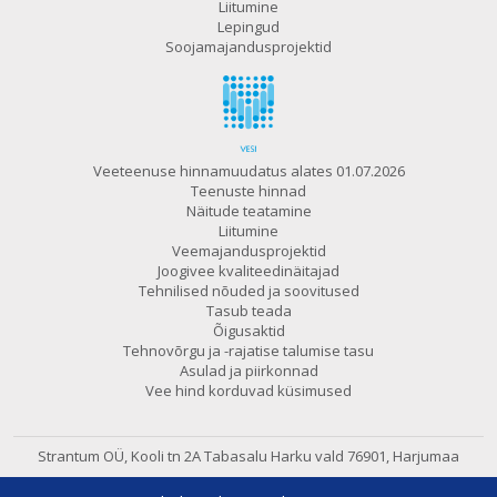
Liitumine
Lepingud
Soojamajandusprojektid
Veeteenuse hinnamuudatus alates 01.07.2026
Teenuste hinnad
Näitude teatamine
Liitumine
Veemajandusprojektid
Joogivee kvaliteedinäitajad
Tehnilised nõuded ja soovitused
Tasub teada
Õigusaktid
Tehnovõrgu ja -rajatise talumise tasu
Asulad ja piirkonnad
Vee hind korduvad küsimused
Strantum OÜ, Kooli tn 2A Tabasalu
Harku vald 76901, Harjumaa
602 6480
e-post:
strantum@strantum.ee