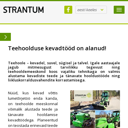
eesti keeles
Teehoolduse kevadtööd on alanud!
Teehoole – kevadel, suvel, sügisel ja talvel. Igale aastaajale
jagub mitmesugust tarvilikku tegevust ning
teehooldemeeskond koos vajaliku tehnikaga on valmis
alustama kevadiste teede ja tänavate hooldustööde ning
liikluskorraldusvahendite korrastamisega.
Nüüd, kus kevad võttis
lumetõrjetöö enda kanda,
on teehoolde meeskonnal
võimalik alustada teede ja
tänavate hooldamise
kevadtöödega. Planeeritud
on teostada erinevaid teede