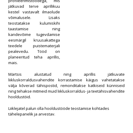
profileerimistöödega, mis
jätkuvad terve aprillikuu
kestel vastavalt ilmaolude
võimalusele. Lisaks
teostatakse kulumiskihi
taastamise ning
kandevõime tugevdamise
eesmärgil kruusakattega
teedele puistematerjali
pealevedu. Tööd on
planeeritud teha aprillis,
mais.
Märtsis alustatud ning aprillis jätkuvate
liikluskorraldusvahendite korrastamise käigus vahetatakse
välja kõverad tähispostid, remonditakse katkiseid künniseid
ning tehakse mitmeid muid liikluskorraldus- ja teetähisvahendite
hooldustöid.
Liiklejatel palun olla hooldustööde teostamise kohtades
tähelepanelik ja arvestav.