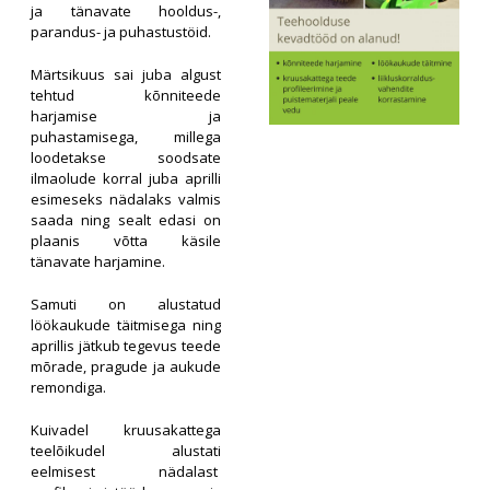
ja tänavate hooldus-,
parandus- ja puhastustöid.
Märtsikuus sai juba algust
tehtud kõnniteede
harjamise ja
puhastamisega, millega
loodetakse soodsate
ilmaolude korral juba aprilli
esimeseks nädalaks valmis
saada ning sealt edasi on
plaanis võtta käsile
tänavate harjamine.
Samuti on alustatud
löökaukude täitmisega ning
aprillis jätkub tegevus teede
mõrade, pragude ja aukude
remondiga.
Kuivadel kruusakattega
teelõikudel alustati
eelmisest nädalast