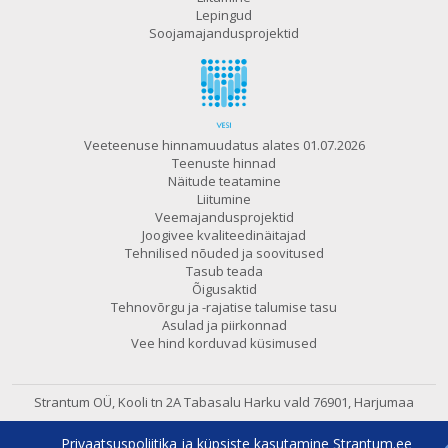
Lepingud
Soojamajandusprojektid
Veeteenuse hinnamuudatus alates 01.07.2026
Teenuste hinnad
Näitude teatamine
Liitumine
Veemajandusprojektid
Joogivee kvaliteedinäitajad
Tehnilised nõuded ja soovitused
Tasub teada
Õigusaktid
Tehnovõrgu ja -rajatise talumise tasu
Asulad ja piirkonnad
Vee hind korduvad küsimused
Strantum OÜ, Kooli tn 2A Tabasalu
Harku vald 76901, Harjumaa
602 6480
e-post:
strantum@strantum.ee
Privaatsuspoliitika ja küpsiste kasutamine Strantum.ee