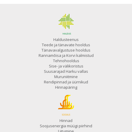
Haldusteenus
Teede ja tänavate hooldus
Tänavavalgustuse hooldus
Rannamõisa ja Korvi kalmistud
Tehnohooldus
Sise- ja välikoristus
Suusarajad Harku vallas
Muruniitmine
Rendipinnad ja üürnikud
Hinnapäring
Hinnad
Soojusenergia müügi piirhind
Liitumine