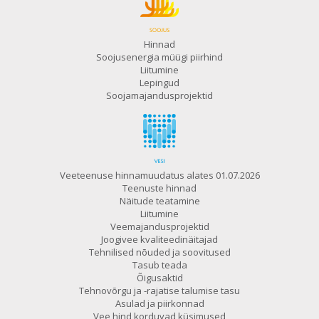
Hinnad
Soojusenergia müügi piirhind
Liitumine
Lepingud
Soojamajandusprojektid
Veeteenuse hinnamuudatus alates 01.07.2026
Teenuste hinnad
Näitude teatamine
Liitumine
Veemajandusprojektid
Joogivee kvaliteedinäitajad
Tehnilised nõuded ja soovitused
Tasub teada
Õigusaktid
Tehnovõrgu ja -rajatise talumise tasu
Asulad ja piirkonnad
Vee hind korduvad küsimused