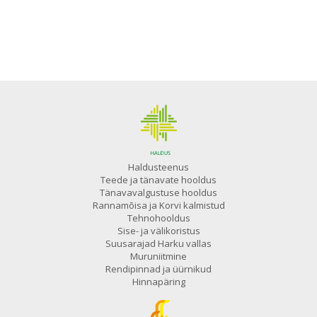
Haldusteenus
Teede ja tänavate hooldus
Tänavavalgustuse hooldus
Rannamõisa ja Korvi kalmistud
Tehnohooldus
Sise- ja välikoristus
Suusarajad Harku vallas
Muruniitmine
Rendipinnad ja üürnikud
Hinnapäring