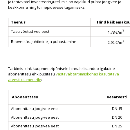
ja tehtavatel investeeringutel, mis on vajalikud puhta joogivee ja
keskkonna ning toimepidevuse tagamiseks.
Teenus
Hind käibemaks
3
Tasu võetud vee eest
1,78 €/m
3
Reovee ärajuhtimine ja puhastamine
2,92 €/m
Tarbimis- ehk kuupmeetripõhisele hinnale lisandub igakuine
abonenttasu ehk püsitasu
vastavalt tarbimiskohas kasutatava
arvesti diameetrile
:
Abonenttasu
Veearvesti
Abonenttasu joogivee eest
DN 15
Abonenttasu joogivee eest
DN 20
Abonenttasu joogivee eest
DN 25