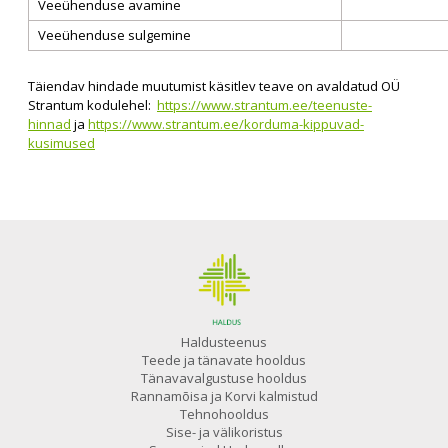
Veeühenduse avamine
Veeühenduse sulgemine
Täiendav hindade muutumist käsitlev teave on avaldatud OÜ
Strantum kodulehel:
https://www.strantum.ee/teenuste-
hinnad
ja
https://www.strantum.ee/korduma-kippuvad-
kusimused
Haldusteenus
Teede ja tänavate hooldus
Tänavavalgustuse hooldus
Rannamõisa ja Korvi kalmistud
Tehnohooldus
Sise- ja välikoristus