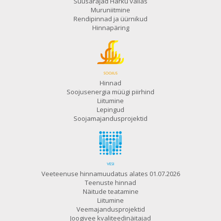
Suusarajad Harku vallas
Muruniitmine
Rendipinnad ja üürnikud
Hinnapäring
Hinnad
Soojusenergia müügi piirhind
Liitumine
Lepingud
Soojamajandusprojektid
Veeteenuse hinnamuudatus alates 01.07.2026
Teenuste hinnad
Näitude teatamine
Liitumine
Veemajandusprojektid
Joogivee kvaliteedinäitajad