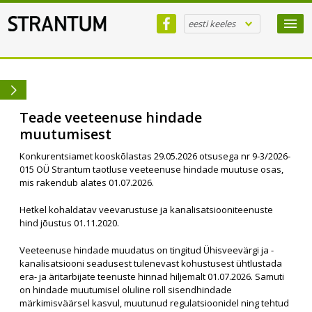
eesti keeles
Teade veeteenuse hindade
muutumisest
Konkurentsiamet kooskõlastas 29.05.2026 otsusega nr 9-3/2026-
015 OÜ Strantum taotluse veeteenuse hindade muutuse osas,
mis rakendub alates 01.07.2026.
Hetkel kohaldatav veevarustuse ja kanalisatsiooniteenuste
hind jõustus 01.11.2020.
Veeteenuse hindade muudatus on tingitud Ühisveevärgi ja -
kanalisatsiooni seadusest tulenevast kohustusest ühtlustada
era- ja äritarbijate teenuste hinnad hiljemalt 01.07.2026. Samuti
on hindade muutumisel oluline roll sisendhindade
märkimisväärsel kasvul, muutunud regulatsioonidel ning tehtud