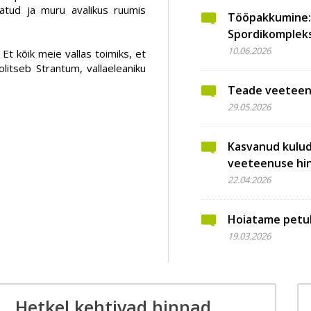
atud ja muru avalikus ruumis
Tööpakkumine: 
Spordikompleks
10.06.2026
Et kõik meie vallas toimiks, et
litseb Strantum, vallaeleaniku
Teade veeteen
29.05.2026
Kasvanud kulu
veeteenuse hi
22.04.2026
Hoiatame petu
19.03.2026
Hetkel kehtivad hinnad