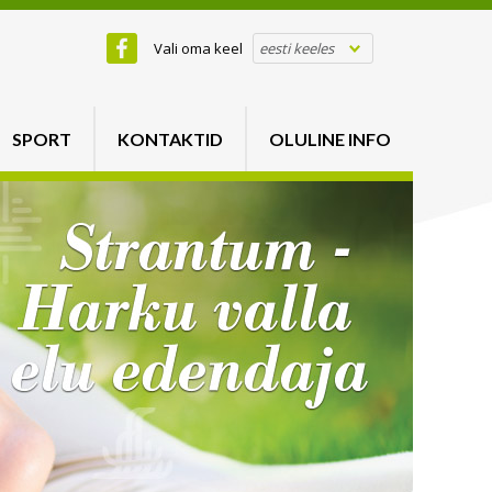
Vali oma keel
eesti keeles
SPORT
KONTAKTID
OLULINE INFO