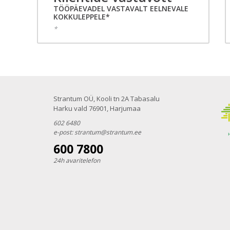
TÖÖPÄEVADEL VASTAVALT EELNEVALE
KOKKULEPPELE*
*
Strantum OÜ, Kooli tn 2A Tabasalu
Harku vald 76901, Harjumaa
602 6480
e-post:
strantum@strantum.ee
600 7800
24h avaritelefon