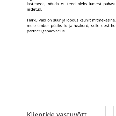
lasteaeda, nõuda et teed oleks lumest puhast
niidetud.
Harku vald on suur ja loodus kaunilt mitmekesine. 
meie ümber püsiks ilu ja heakord, selle eest hoo
partner igapäevaelus.
Klientide vastuvõtt