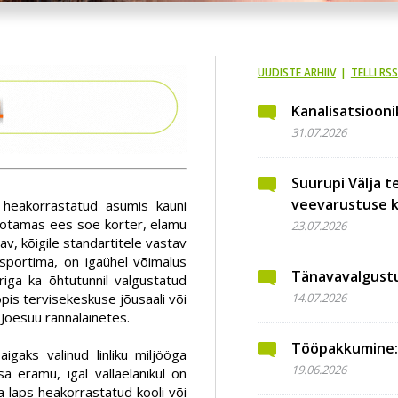
UUDISTE ARHIIV
|
TELLI RSS
Kanalisatsioon
31.07.2026
Suurupi Välja t
veevarustuse ka
u heakorrastatud asumis kauni
 ootamas ees soe korter, elamu
23.07.2026
v, kõigile standartitele vastav
 sportima, on igaühel võimalus
Tänavavalgustus
kriga ka õhtutunnil valgustatud
opis tervisekeskuse jõusaali või
14.07.2026
Jõesuu rannalainetes.
Tööpakkumine: a
gaks valinud linliku miljööga
19.06.2026
 eramu, igal vallaelanikul on
a laps heakorrastatud kooli või