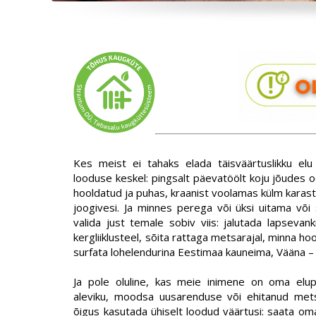
Kes meist ei tahaks elada täisväärtuslikku el
looduse keskel: pingsalt päevatöölt koju jõudes
hooldatud ja puhas, kraanist voolamas külm karasta
joogivesi. Ja minnes perega või üksi uitama või
valida just temale sobiv viis: jalutada lapsevan
kergliiklusteel, sõita rattaga metsarajal, minna ho
surfata lohelendurina Eestimaa kauneima, Vääna – 
Ja pole oluline, kas meie inimene on oma elupai
aleviku, moodsa uusarenduse või ehitanud metsa
õigus kasutada ühiselt loodud väärtusi: saata om