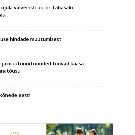
ujula valveinstruktor Tabasalu
is
use hindade muutumisest
d ja muutunud nõuded toovad kaasa
nnatõusu
kõnede eest!