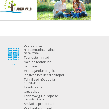
Veeteenuse
hinnamuudatus alates
01.07.2026
Teenuste hinnad
Näitude teatamine
Liitumine
d
Veemajandusprojektid
Joogivee kvaliteedinäitajad
Tehnilised nõuded ja
soovitused
Tasub teada
Õigusaktid
Tehnovõrgu ja -rajatise
talumise tasu
Asulad ja piirkonnad
Vee hind korduvad