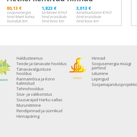
80,13 €
1,823 €
3,013 €
soojusenergia
tarbevee €/m3
kanalisatsiooni €/m3
hind MwH kohta
hind eraisikule
hind eraisikule
lisandub km
hind koos km
hind koos km
Haldusteenus
Hinnad
Teede ja tänavate hooldus
Soojusenergia müügi
piirhind
Tänavavalgustuse
hooldus
Liitumine
Rannamõisa ja Korvi
Lepingud
kalmistud
Soojamajandusprojekti
Tehnohooldus
Sise- ja välikoristus
Suusarajad Harku vallas
Muruniitmine
Rendipinnad ja üürnikud
Hinnapäring