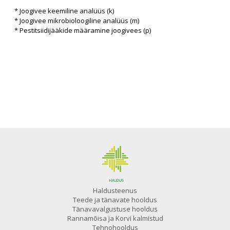
* Joogivee keemiline analüüs (k)
* Joogivee mikrobioloogiline analüüs (m)
* Pestitsiidijääkide määramine joogivees (p)
Haldusteenus
Teede ja tänavate hooldus
Tänavavalgustuse hooldus
Rannamõisa ja Korvi kalmistud
Tehnohooldus