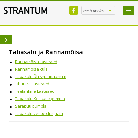
eesti keeles
Tabasalu ja Rannamõisa
Rannamõisa Lasteaed
Rannamõisa küla
Tabasalu Ühisgümnaasium
Tibutare Lasteaed
Teelahkme Lasteaed
Tabasalu Keskuse pumpla
Sarapuu pumpla
Tabasalu veetöötlusjaam